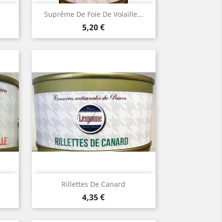
Aperçu rapide

Suprême De Foie De Volaille...
Prix
5,20 €
Aperçu rapide

Rillettes De Canard
Prix
4,35 €