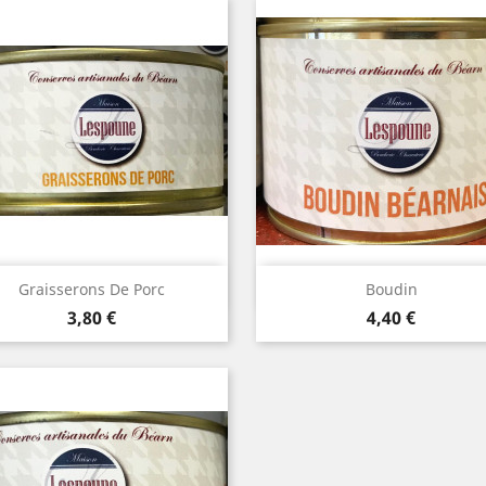
Aperçu rapide
Aperçu rapide


Graisserons De Porc
Boudin
Prix
Prix
3,80 €
4,40 €