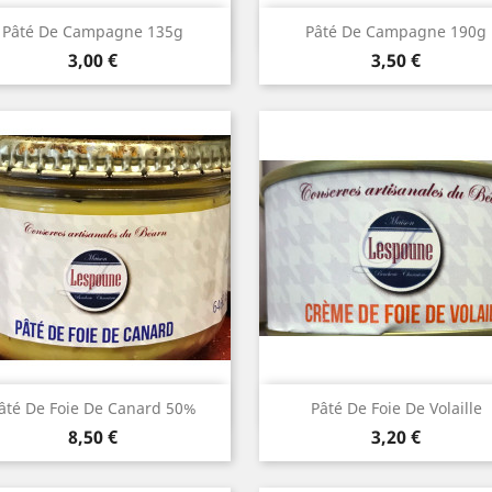
Aperçu rapide
Aperçu rapide


Pâté De Campagne 135g
Pâté De Campagne 190g
Prix
Prix
3,00 €
3,50 €
Aperçu rapide
Aperçu rapide


âté De Foie De Canard 50%
Pâté De Foie De Volaille
Prix
Prix
8,50 €
3,20 €