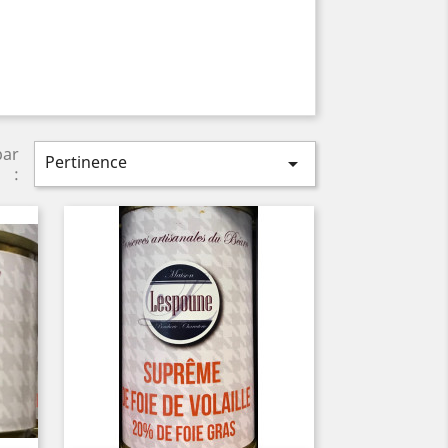
par
Pertinence

: