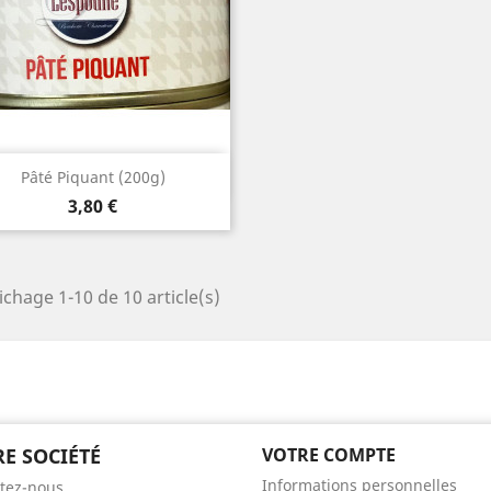
Aperçu rapide

Pâté Piquant (200g)
Prix
3,80 €
ichage 1-10 de 10 article(s)
E SOCIÉTÉ
VOTRE COMPTE
Informations personnelles
tez-nous