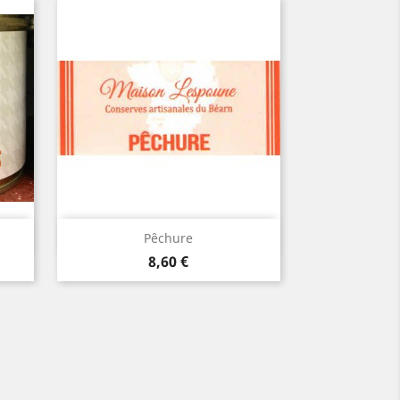
Aperçu rapide

Pêchure
Prix
8,60 €